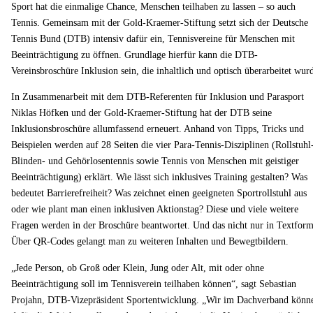
Sport hat die einmalige Chance, Menschen teilhaben zu lassen – so auch
Tennis. Gemeinsam mit der Gold-Kraemer-Stiftung setzt sich der Deutsche
Tennis Bund (DTB) intensiv dafür ein, Tennisvereine für Menschen mit
Beeinträchtigung zu öffnen. Grundlage hierfür kann die DTB-
Vereinsbroschüre Inklusion sein, die inhaltlich und optisch überarbeitet wur
In Zusammenarbeit mit dem DTB-Referenten für Inklusion und Parasport
Niklas Höfken und der Gold-Kraemer-Stiftung hat der DTB seine
Inklusionsbroschüre allumfassend erneuert. Anhand von Tipps, Tricks und
Beispielen werden auf 28 Seiten die vier Para-Tennis-Disziplinen (Rollstuhl
Blinden- und Gehörlosentennis sowie Tennis von Menschen mit geistiger
Beeinträchtigung) erklärt. Wie lässt sich inklusives Training gestalten? Was
bedeutet Barrierefreiheit? Was zeichnet einen geeigneten Sportrollstuhl aus
oder wie plant man einen inklusiven Aktionstag? Diese und viele weitere
Fragen werden in der Broschüre beantwortet. Und das nicht nur in Textform
Über QR-Codes gelangt man zu weiteren Inhalten und Bewegtbildern.
„Jede Person, ob Groß oder Klein, Jung oder Alt, mit oder ohne
Beeinträchtigung soll im Tennisverein teilhaben können“, sagt Sebastian
Projahn, DTB-Vizepräsident Sportentwicklung. „Wir im Dachverband könn