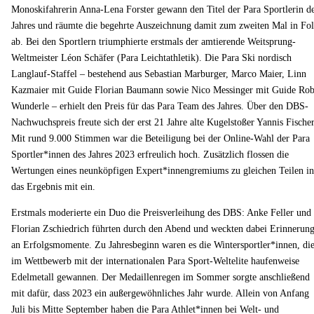
Monoskifahrerin Anna-Lena Forster gewann den Titel der Para Sportlerin d
Jahres und räumte die begehrte Auszeichnung damit zum zweiten Mal in Fo
ab. Bei den Sportlern triumphierte erstmals der amtierende Weitsprung-
Weltmeister Léon Schäfer (Para Leichtathletik). Die Para Ski nordisch
Langlauf-Staffel – bestehend aus Sebastian Marburger, Marco Maier, Linn
Kazmaier mit Guide Florian Baumann sowie Nico Messinger mit Guide Rob
Wunderle – erhielt den Preis für das Para Team des Jahres. Über den DBS-
Nachwuchspreis freute sich der erst 21 Jahre alte Kugelstoßer Yannis Fischer
Mit rund 9.000 Stimmen war die Beteiligung bei der Online-Wahl der Para
Sportler*innen des Jahres 2023 erfreulich hoch. Zusätzlich flossen die
Wertungen eines neunköpfigen Expert*innengremiums zu gleichen Teilen in
das Ergebnis mit ein.
Erstmals moderierte ein Duo die Preisverleihung des DBS: Anke Feller und
Florian Zschiedrich führten durch den Abend und weckten dabei Erinnerun
an Erfolgsmomente. Zu Jahresbeginn waren es die Wintersportler*innen, di
im Wettbewerb mit der internationalen Para Sport-Weltelite haufenweise
Edelmetall gewannen. Der Medaillenregen im Sommer sorgte anschließend
mit dafür, dass 2023 ein außergewöhnliches Jahr wurde. Allein von Anfang
Juli bis Mitte September haben die Para Athlet*innen bei Welt- und