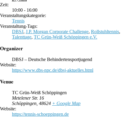
Zeit:
10:00 - 16:00
Veranstaltungskategorie:
Tennis
Veranstaltung-Tags:
DBSJ
,
J.P. Morgan Corporate Challenge
,
Rollstuhltennis
,
Talenttage
,
TC Grün-Weiß Schöppingen e.V.
Organizer
DBSJ – Deutsche Behindertensportjugend
Website:
https://www.dbs-npc.de/dbsj-aktuelles.html
Venue
TC Grün-Weiß Schöppingen
Metelener Str. 16
Schöppingen
,
48624
+ Google Map
Website:
https://tennis-schoeppingen.de