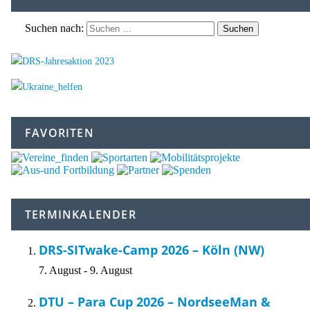
Suchen nach:
FAVORITEN
TERMINKALENDER
DRS-SITwake-Camp 2026 – Köln (NW)
7. August
-
9. August
DTU – Para Cup 2026 – NordseeMan &