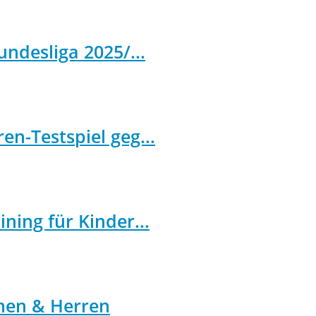
undesliga 2025/...
n-Testspiel geg...
ning für Kinder...
men & Herren