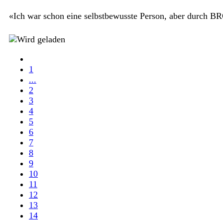
«Ich war schon eine selbstbewusste Person, aber durch BRO
1
...
2
3
4
5
6
7
8
9
10
11
12
13
14