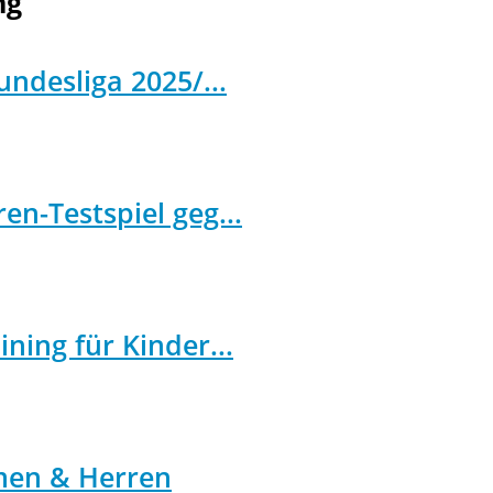
ng
undesliga 2025/...
n-Testspiel geg...
ning für Kinder...
men & Herren