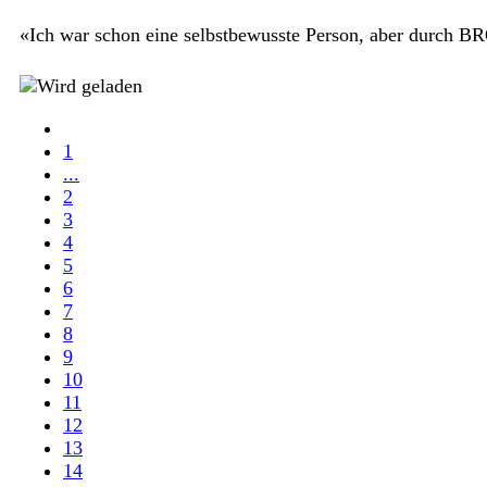
«Ich war schon eine selbstbewusste Person, aber durch BRO
1
...
2
3
4
5
6
7
8
9
10
11
12
13
14