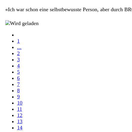
«Ich war schon eine selbstbewusste Person, aber durch BRO
1
...
2
3
4
5
6
7
8
9
10
11
12
13
14