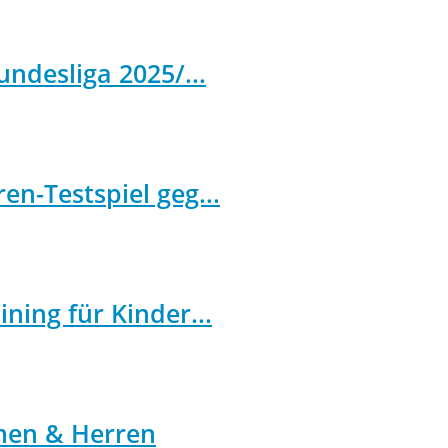
undesliga 2025/...
n-Testspiel geg...
ning für Kinder...
men & Herren