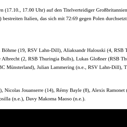
en (17.10., 17.00 Uhr) auf den Titelverteidiger Großbritanni
 bestreiten Italien, das sich mit 72:69 gegen Polen durchsetz
 Böhme (19, RSV Lahn-Dill), Aliaksandr Halouski (4, RSB Th
 Albrecht (2, RSB Thuringia Bulls), Lukas Gloßner (RSB Thu
BBC Münsterland), Julian Lammering (n.e., RSV Lahn-Dill), 
), Nicolas Jouanserre (14), Rémy Bayle (8), Alexis Ramonet 
silla (n.e.), Davy Makoma Maoso (n.e.).