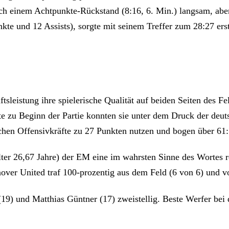
ch einem Achtpunkte-Rückstand (8:16, 6. Min.) langsam, aber 
e und 12 Assists), sorgte mit seinem Treffer zum 28:27 erst
sleistung ihre spielerische Qualität auf beiden Seiten des F
e zu Beginn der Partie konnten sie unter dem Druck der deuts
chen Offensivkräfte zu 27 Punkten nutzen und bogen über 61:52
r 26,67 Jahre) der EM eine im wahrsten Sinne des Wortes re
over United traf 100-prozentig aus dem Feld (6 von 6) und vo
) und Matthias Güntner (17) zweistellig. Beste Werfer bei 