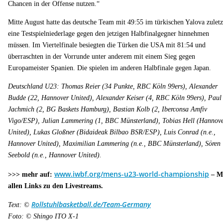
Chancen in der Offense nutzen.“
Mitte August hatte das deutsche Team mit 49:55 im türkischen Yalova zuletz
eine Testspielniederlage gegen den jetzigen Halbfinalgegner hinnehmen
müssen. Im Viertelfinale besiegten die Türken die USA mit 81:54 und
überraschten in der Vorrunde unter anderem mit einem Sieg gegen
Europameister Spanien. Die spielen im anderen Halbfinale gegen Japan.
Deutschland U23: Thomas Reier (34 Punkte, RBC Köln 99ers), Alexander
Budde (22, Hannover United), Alexander Keiser (4, RBC Köln 99ers), Paul
Jachmich (2, BG Baskets Hamburg), Bastian Kolb (2, Iberconsa Amfiv
Vigo/ESP), Julian Lammering (1, BBC Münsterland), Tobias Hell (Hannov
United), Lukas Gloßner (Bidaideak Bilbao BSR/ESP), Luis Conrad (n.e.,
Hannover United), Maximilian Lammering (n.e., BBC Münsterland), Sören
Seebold (n.e., Hannover United).
www.iwbf.org/mens-u23-world-championship
>>> mehr auf:
– M
allen Links zu den Livestreams.
Rollstuhlbasketball.de/Team-Germany
Text: ©
Foto: © Shingo ITO X-1