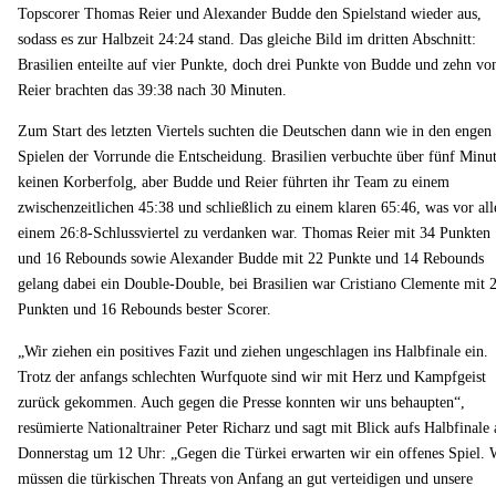
Topscorer Thomas Reier und Alexander Budde den Spielstand wieder aus,
sodass es zur Halbzeit 24:24 stand. Das gleiche Bild im dritten Abschnitt:
Brasilien enteilte auf vier Punkte, doch drei Punkte von Budde und zehn vo
Reier brachten das 39:38 nach 30 Minuten.
Zum Start des letzten Viertels suchten die Deutschen dann wie in den engen
Spielen der Vorrunde die Entscheidung. Brasilien verbuchte über fünf Minu
keinen Korberfolg, aber Budde und Reier führten ihr Team zu einem
zwischenzeitlichen 45:38 und schließlich zu einem klaren 65:46, was vor al
einem 26:8-Schlussviertel zu verdanken war. Thomas Reier mit 34 Punkten
und 16 Rebounds sowie Alexander Budde mit 22 Punkte und 14 Rebounds
gelang dabei ein Double-Double, bei Brasilien war Cristiano Clemente mit 
Punkten und 16 Rebounds bester Scorer.
„Wir ziehen ein positives Fazit und ziehen ungeschlagen ins Halbfinale ein.
Trotz der anfangs schlechten Wurfquote sind wir mit Herz und Kampfgeist
zurück gekommen. Auch gegen die Presse konnten wir uns behaupten“,
resümierte Nationaltrainer Peter Richarz und sagt mit Blick aufs Halbfinale
Donnerstag um 12 Uhr: „Gegen die Türkei erwarten wir ein offenes Spiel. 
müssen die türkischen Threats von Anfang an gut verteidigen und unsere