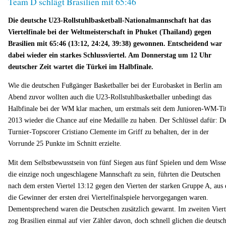
Team D schlägt Brasilien mit 65:46
Die deutsche U23-Rollstuhlbasketball-Nationalmannschaft hat das
Viertelfinale bei der Weltmeisterschaft in Phuket (Thailand) gegen
Brasilien mit 65:46 (13:12, 24:24, 39:38) gewonnen. Entscheidend war
dabei wieder ein starkes Schlussviertel. Am Donnerstag um 12 Uhr
deutscher Zeit wartet die Türkei im Halbfinale.
Wie die deutschen Fußgänger Basketballer bei der Eurobasket in Berlin am
Abend zuvor wollten auch die U23-Rollstuhlbasketballer unbedingt das
Halbfinale bei der WM klar machen, um erstmals seit dem Junioren-WM-Tit
2013 wieder die Chance auf eine Medaille zu haben. Der Schlüssel dafür: D
Turnier-Topscorer Cristiano Clemente im Griff zu behalten, der in der
Vorrunde 25 Punkte im Schnitt erzielte.
Mit dem Selbstbewusstsein von fünf Siegen aus fünf Spielen und dem Wisse
die einzige noch ungeschlagene Mannschaft zu sein, führten die Deutschen
nach dem ersten Viertel 13:12 gegen den Vierten der starken Gruppe A, aus 
die Gewinner der ersten drei Viertelfinalspiele hervorgegangen waren.
Dementsprechend waren die Deutschen zusätzlich gewarnt. Im zweiten Viert
zog Brasilien einmal auf vier Zähler davon, doch schnell glichen die deutsc