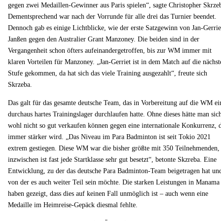
gegen zwei Medaillen-Gewinner aus Paris spielen“, sagte Christopher Skrze
Dementsprechend war nach der Vorrunde für alle drei das Turnier beendet.
Dennoch gab es einige Lichtblicke, wie der erste Satzgewinn von Jan-Gerrie
Janßen gegen den Australier Grant Manzoney. Die beiden sind in der
Vergangenheit schon öfters aufeinandergetroffen, bis zur WM immer mit
klaren Vorteilen für Manzoney. „Jan-Gerriet ist in dem Match auf die nächst
Stufe gekommen, da hat sich das viele Training ausgezahlt“, freute sich
Skrzeba.
Das galt für das gesamte deutsche Team, das in Vorbereitung auf die WM ei
durchaus hartes Trainingslager durchlaufen hatte. Ohne dieses hätte man sic
wohl nicht so gut verkaufen können gegen eine internationale Konkurrenz, 
immer stärker wird. „Das Niveau im Para Badminton ist seit Tokio 2021
extrem gestiegen. Diese WM war die bisher größte mit 350 Teilnehmenden,
inzwischen ist fast jede Startklasse sehr gut besetzt“, betonte Skzreba. Eine
Entwicklung, zu der das deutsche Para Badminton-Team beigetragen hat un
von der es auch weiter Teil sein möchte. Die starken Leistungen in Manama
haben gezeigt, dass dies auf keinen Fall unmöglich ist – auch wenn eine
Medaille im Heimreise-Gepäck diesmal fehlte.