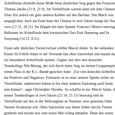
Achtelfinale ebenfalls keine Blöße beim deutlichen Sieg gegen den Franzos
Thomas Jakobs (21:8, 21:9). Im Viertelfinale wartete dann mit dem Chines
Zhao Xin jedoch ein ganz anderes Kaliber auf den Berliner. Das Match war
ausgeglichen, doch am Ende hatte der Chinese in zwei Sätzen knapp die Na
vorn (17:21, 18:21). Im Doppel mit dem Spanier Francisco Motero unterlag
Hellmann im Achtelfinale dem koreanischen Duo Park Haeseong und Yu
Sooyoung (14:21, 8:21).
Einen sehr ähnlichen Turnierverlauf erlebte Marcel Adam. In der stehenden
Klasse SL4 blieb Adam in der Vorrunde fast ohne Satzverlust und musste d
ein besonderes Achtelfinale spielen. Gegner war dort sein deutscher
Teamkollege Nils Böning, der sich durch einen Sieg im letzten Gruppenspie
seinen Platz in der K.o.-Runde gesichert hatte. „Ein rein deutsches Achtelfin
hat Positives und Negatives. Einerseits ist so einer unserer Spieler sicher im
Viertelfinale, andererseits hätten es bei einer anderen Auslosung auch beide
sein können“, sagte Christopher Skrzeba. So schaffte es nur Marcel Adam, d
seinen Teamkollegen in zwei Sätzen (21:14, 21:15) bezwang und im
Viertelfinale auf den in der Weltrangliste an Nummer zwei gesetzten Inder
Naveen Sivakumar traf. Ohne Satzverlust war dieser bisher durchs Turnier
gestürmt und musste nun zum ersten Mal richtig kämpfen. Denn den ersten