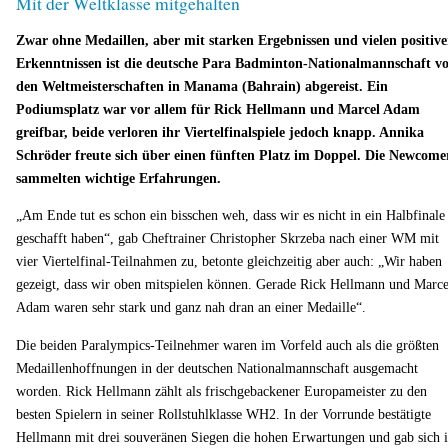
Mit der Weltklasse mitgehalten
Zwar ohne Medaillen, aber mit starken Ergebnissen und vielen positiv
Erkenntnissen ist die deutsche Para Badminton-Nationalmannschaft v
den Weltmeisterschaften in Manama (Bahrain) abgereist. Ein
Podiumsplatz war vor allem für Rick Hellmann und Marcel Adam
greifbar, beide verloren ihr Viertelfinalspiele jedoch knapp. Annika
Schröder freute sich über einen fünften Platz im Doppel. Die Newcome
sammelten wichtige Erfahrungen.
„Am Ende tut es schon ein bisschen weh, dass wir es nicht in ein Halbfinale
geschafft haben“, gab Cheftrainer Christopher Skrzeba nach einer WM mit
vier Viertelfinal-Teilnahmen zu, betonte gleichzeitig aber auch: „Wir haben
gezeigt, dass wir oben mitspielen können. Gerade Rick Hellmann und Marce
Adam waren sehr stark und ganz nah dran an einer Medaille“.
Die beiden Paralympics-Teilnehmer waren im Vorfeld auch als die größten
Medaillenhoffnungen in der deutschen Nationalmannschaft ausgemacht
worden. Rick Hellmann zählt als frischgebackener Europameister zu den
besten Spielern in seiner Rollstuhlklasse WH2. In der Vorrunde bestätigte
Hellmann mit drei souveränen Siegen die hohen Erwartungen und gab sich 