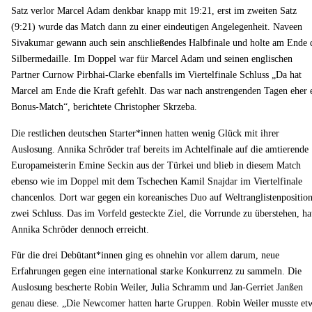
Satz verlor Marcel Adam denkbar knapp mit 19:21, erst im zweiten Satz
(9:21) wurde das Match dann zu einer eindeutigen Angelegenheit. Naveen
Sivakumar gewann auch sein anschließendes Halbfinale und holte am Ende 
Silbermedaille. Im Doppel war für Marcel Adam und seinen englischen
Partner Curnow Pirbhai-Clarke ebenfalls im Viertelfinale Schluss „Da hat
Marcel am Ende die Kraft gefehlt. Das war nach anstrengenden Tagen eher 
Bonus-Match“, berichtete Christopher Skrzeba.
Die restlichen deutschen Starter*innen hatten wenig Glück mit ihrer
Auslosung. Annika Schröder traf bereits im Achtelfinale auf die amtierende
Europameisterin Emine Seckin aus der Türkei und blieb in diesem Match
ebenso wie im Doppel mit dem Tschechen Kamil Snajdar im Viertelfinale
chancenlos. Dort war gegen ein koreanisches Duo auf Weltranglistenpositio
zwei Schluss. Das im Vorfeld gesteckte Ziel, die Vorrunde zu überstehen, ha
Annika Schröder dennoch erreicht.
Für die drei Debütant*innen ging es ohnehin vor allem darum, neue
Erfahrungen gegen eine international starke Konkurrenz zu sammeln. Die
Auslosung bescherte Robin Weiler, Julia Schramm und Jan-Gerriet Janßen
genau diese. „Die Newcomer hatten harte Gruppen. Robin Weiler musste et