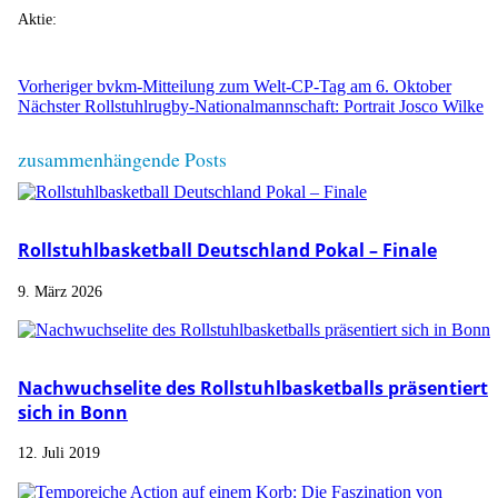
Aktie:
Vorheriger
bvkm-Mitteilung zum Welt-CP-Tag am 6. Oktober
Nächster
Rollstuhlrugby-Nationalmannschaft: Portrait Josco Wilke
zusammenhängende Posts
Rollstuhlbasketball Deutschland Pokal – Finale
9. März 2026
Nachwuchselite des Rollstuhlbasketballs präsentiert
sich in Bonn
12. Juli 2019