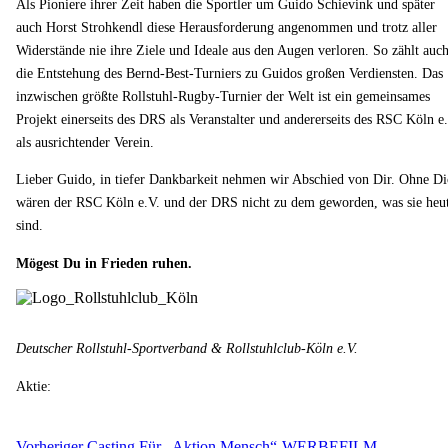
Als Pioniere ihrer Zeit haben die Sportler um Guido Schievink und später
auch Horst Strohkendl diese Herausforderung angenommen und trotz aller
Widerstände nie ihre Ziele und Ideale aus den Augen verloren. So zählt auc
die Entstehung des Bernd-Best-Turniers zu Guidos großen Verdiensten. Das
inzwischen größte Rollstuhl-Rugby-Turnier der Welt ist ein gemeinsames
Projekt einerseits des DRS als Veranstalter und andererseits des RSC Köln e
als ausrichtender Verein.
Lieber Guido, in tiefer Dankbarkeit nehmen wir Abschied von Dir. Ohne Di
wären der RSC Köln e.V. und der DRS nicht zu dem geworden, was sie heu
sind.
Mögest Du in Frieden ruhen.
Deutscher Rollstuhl-Sportverband & Rollstuhlclub-Köln e.V.
Aktie:
Vorheriger
Casting Für „Aktion Mensch“-WERBEFILM